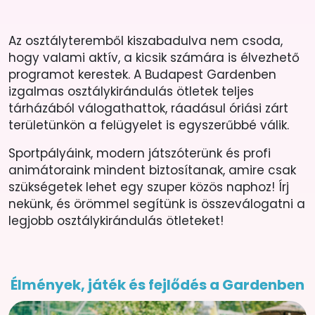
Az osztályteremből kiszabadulva nem csoda,
hogy valami aktív, a kicsik számára is élvezhető
programot kerestek. A Budapest Gardenben
izgalmas osztálykirándulás ötletek teljes
tárházából válogathattok, ráadásul óriási zárt
területünkön a felügyelet is egyszerűbbé válik.
Sportpályáink, modern játszóterünk és profi
animátoraink mindent biztosítanak, amire csak
szükségetek lehet egy szuper közös naphoz! Írj
nekünk, és örömmel segítünk is összeválogatni a
legjobb osztálykirándulás ötleteket!
Élmények, játék és fejlődés a Gardenben