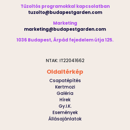
Tűzoltós programokkal kapcsolatban
tuzolto@budapestgarden.com
Marketing
marketing@budapestgarden.com
1036 Budapest, Árpád fejedelem útja 125.
NTAK: IT22041662
Oldaltérkép
Csapatépítés
Kertmozi
Galéria
Hírek
Gy.I.K.
Események
Állásajánlatok