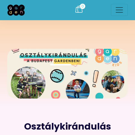
0
Osztálykirándulás