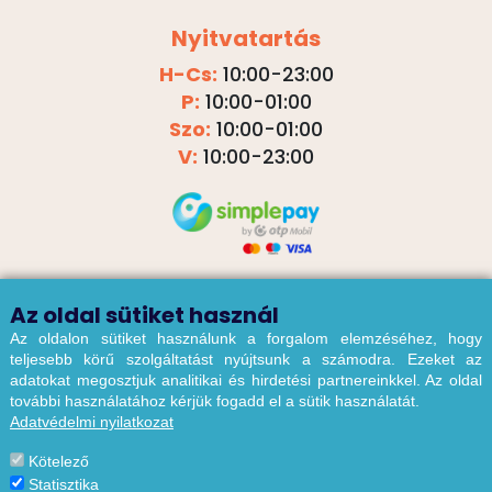
Nyitvatartás
H-Cs:
10:00-23:00
P:
10:00-01:00
Szo:
10:00-01:00
V:
10:00-23:00
Az oldal sütiket használ
Az oldalon sütiket használunk a forgalom elemzéséhez, hogy
Budapest Garden
GardenKids
teljesebb körű szolgáltatást nyújtsunk a számodra. Ezeket az
adatokat megosztjuk analitikai és hirdetési partnereinkkel. Az oldal
Budapest Garden
GardenKids
további használatához kérjük fogadd el a sütik használatát.
Adatvédelmi nyilatkozat
Kötelező
ÁSZF
|
Adatvédelmi nyilatkozat
|
Garden Házirend
Statisztika