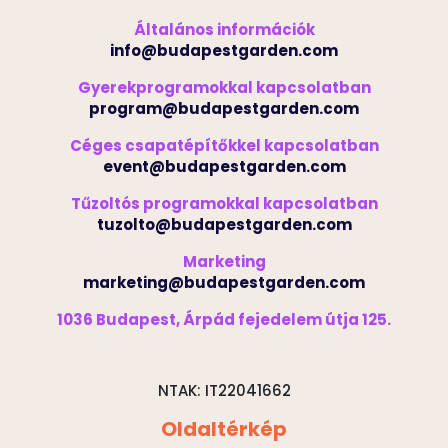
Általános információk
info@budapestgarden.com
Gyerekprogramokkal kapcsolatban
program@budapestgarden.com
Céges csapatépítőkkel kapcsolatban
event@budapestgarden.com
Tűzoltós programokkal kapcsolatban
tuzolto@budapestgarden.com
Marketing
marketing@budapestgarden.com
1036 Budapest, Árpád fejedelem útja 125.
NTAK: IT22041662
Oldaltérkép