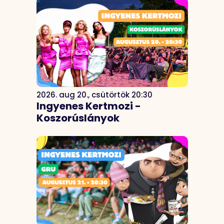
2026. aug 20., csütörtök 20:30
Ingyenes Kertmozi -
Koszorúslányok