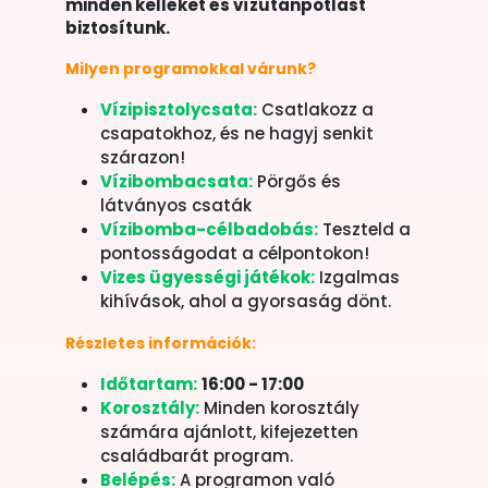
minden kelléket és vízutánpótlást
biztosítunk.
Milyen programokkal várunk?
Vízipisztolycsata:
Csatlakozz a
csapatokhoz, és ne hagyj senkit
szárazon!
Vízibombacsata:
Pörgős és
látványos csaták
Vízibomba-célbadobás:
Teszteld a
pontosságodat a célpontokon!
Vizes ügyességi játékok:
Izgalmas
kihívások, ahol a gyorsaság dönt.
Részletes információk:
Időtartam:
16:00 - 17:00
Korosztály:
Minden korosztály
számára ajánlott, kifejezetten
családbarát program.
Belépés:
A programon való