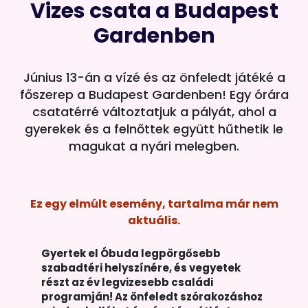
Vizes csata a Budapest
Gardenben
Június 13-án a vízé és az önfeledt játéké a
főszerep a Budapest Gardenben! Egy órára
csatatérré változtatjuk a pályát, ahol a
gyerekek és a felnőttek együtt hűthetik le
magukat a nyári melegben.
Ez egy elmúlt esemény, tartalma már nem
aktuális.
Gyertek el Óbuda legpörgősebb
szabadtéri helyszínére, és vegyetek
részt az év legvizesebb családi
programján! Az önfeledt szórakozáshoz