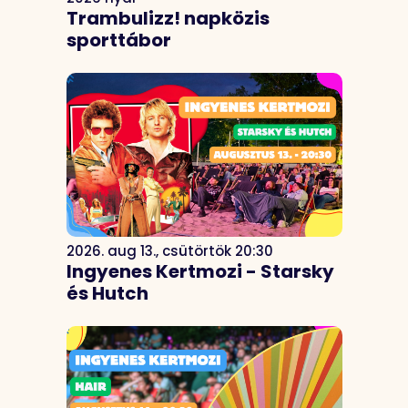
Trambulizz! napközis
sporttábor
2026. aug 13., csütörtök 20:30
Ingyenes Kertmozi - Starsky
és Hutch