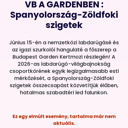
VB A GARDENBEN :
Spanyolország-Zöldfoki
szigetek
Június 15-én a nemzetközi labdarúgásé és
az igazi szurkolói hangulaté a főszerep a
Budapest Garden Kertmozi részlegén! A
2026-as labdarúgó-világbajnokság
csoportkörének egyik legizgalmasabb esti
mérkőzését, a Spanyolország-Zöldfoki
szigetek összecsapást közvetítjük élőben,
hatalmas szabadtéri led falunkon.
Ez egy elmúlt esemény, tartalma már nem
aktuális.