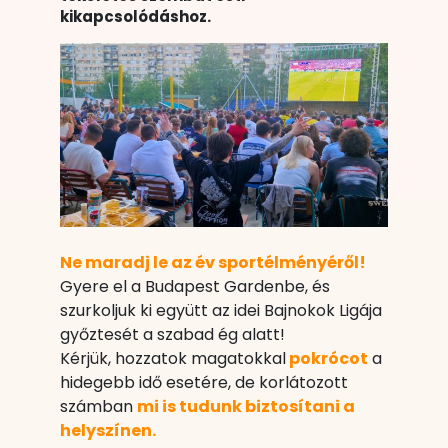
kikapcsolódáshoz.
Ne maradj le az év sportélményéről!
Gyere el a Budapest Gardenbe, és
szurkoljuk ki együtt az idei Bajnokok Ligája
győztesét a szabad ég alatt!
Kérjük, hozzatok magatokkal
pokrócot
a
hidegebb idő esetére, de korlátozott
számban
mi is tudunk biztosítani a
helyszínen.