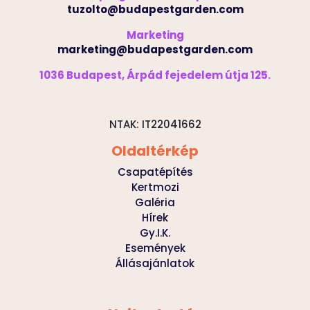
tuzolto@budapestgarden.com
Marketing
marketing@budapestgarden.com
1036 Budapest, Árpád fejedelem útja 125.
NTAK: IT22041662
Oldaltérkép
Csapatépítés
Kertmozi
Galéria
Hírek
Gy.I.K.
Események
Állásajánlatok