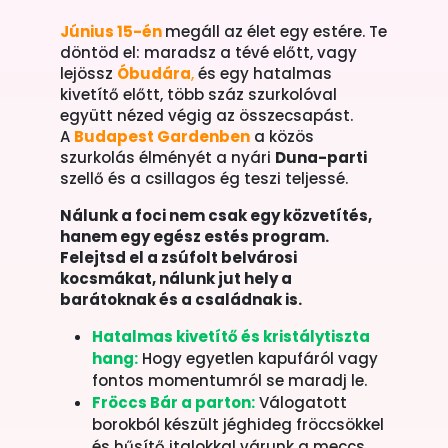
Június
15-én
megáll
az élet egy estére. Te
döntöd el: maradsz a tévé előtt, vagy
lejössz
Óbudára
,
és egy hatalmas
kivetítő előtt, több száz szurkolóval
együtt nézed végig az összecsapást.
A
Budapest Gardenben
a közös
szurkolás élményét a nyári
Duna-parti
szellő és a csillagos ég teszi teljessé.
Nálunk a foci nem csak egy közvetítés,
hanem egy egész estés program.
Felejtsd el a zsúfolt belvárosi
kocsmákat, nálunk jut hely a
barátoknak és a családnak is.
Hatalmas kivetítő és kristálytiszta
hang:
Hogy egyetlen kapufáról vagy
fontos momentumról se maradj le.
Fröccs Bár a parton:
Válogatott
borokból készült jéghideg fröccsökkel
és hűsítő italokkal várunk a meccs