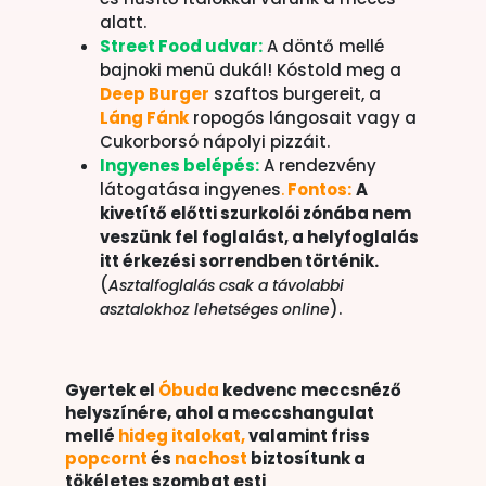
alatt.
Street Food udvar:
A döntő mellé
bajnoki menü dukál! Kóstold meg a
Deep Burger
szaftos burgereit, a
Láng Fánk
ropogós lángosait vagy a
Cukorborsó nápolyi pizzáit.
Ingyenes belépés:
A rendezvény
látogatása ingyenes
.
Fontos:
A
kivetítő előtti szurkolói zónába nem
veszünk fel foglalást, a helyfoglalás
itt érkezési sorrendben történik.
(
Asztalfoglalás csak a távolabbi
).
asztalokhoz lehetséges online
Gyertek el
Óbuda
kedvenc meccsnéző
helyszínére, ahol a meccshangulat
mellé
hideg italokat,
valamint friss
popcornt
és
nachost
biztosítunk a
tökéletes szombat esti