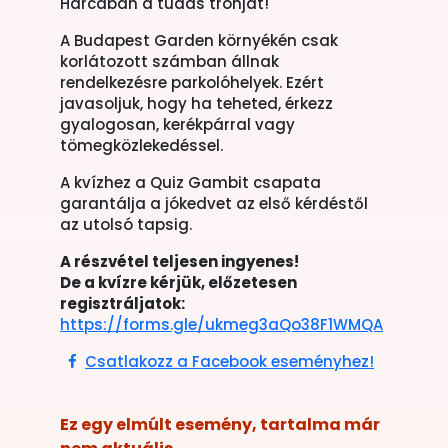
Harcában a tudás trónját!
A Budapest Garden környékén csak
korlátozott számban állnak
rendelkezésre parkolóhelyek. Ezért
javasoljuk, hogy ha teheted, érkezz
gyalogosan, kerékpárral vagy
tömegközlekedéssel.
A kvízhez a Quiz Gambit csapata
garantálja a jókedvet az első kérdéstől
az utolsó tapsig.
A részvétel teljesen ingyenes!
De a kvízre kérjük, előzetesen
regisztráljatok:
https://forms.gle/ukmeg3aQo38F1WMQA
Csatlakozz a Facebook eseményhez!
Ez egy elmúlt esemény, tartalma már