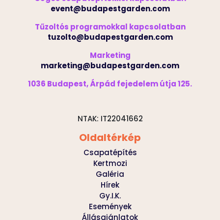
event@budapestgarden.com
Tűzoltós programokkal kapcsolatban
tuzolto@budapestgarden.com
Marketing
marketing@budapestgarden.com
1036 Budapest, Árpád fejedelem útja 125.
NTAK: IT22041662
Oldaltérkép
Csapatépítés
Kertmozi
Galéria
Hírek
Gy.I.K.
Események
Állásajánlatok