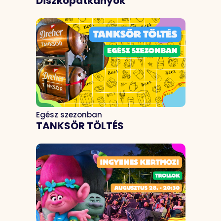
Diszkópatkányok
Egész szezonban
TANKSÖR TÖLTÉS