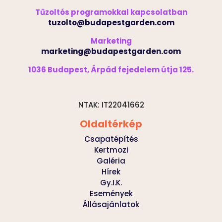
Tűzoltós programokkal kapcsolatban
tuzolto@budapestgarden.com
Marketing
marketing@budapestgarden.com
1036 Budapest, Árpád fejedelem útja 125.
NTAK: IT22041662
Oldaltérkép
Csapatépítés
Kertmozi
Galéria
Hírek
Gy.I.K.
Események
Állásajánlatok