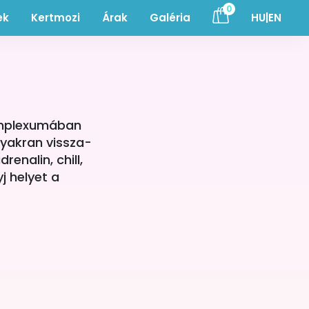
0
ek
Kertmozi
Árak
Galéria
HU|EN
omplexumában
yakran vissza-
enalin, chill,
j helyet a