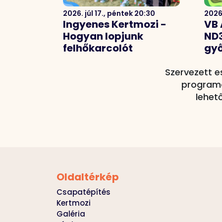
2026. júl 17., péntek 20:30
2026.
Ingyenes Kertmozi -
VB 
Hogyan lopjunk
ND3
felhőkarcolót
győ
Szervezett e
programo
lehet
Oldaltérkép
Csapatépítés
Kertmozi
Galéria