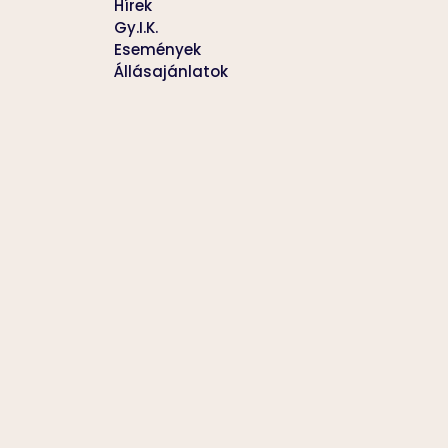
Hírek
Gy.I.K.
Események
Állásajánlatok