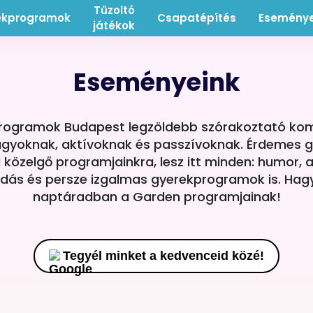
Tűzoltó
ekprogramok
Csapatépítés
Esemény
játékok
Eseményeink
programok Budapest legzöldebb szórakoztató k
nagyoknak, aktívoknak és passzívoknak. Érdemes g
közelgő programjainkra, lesz itt minden: humor, adr
dás és persze izgalmas gyerekprogramok is. Hagy
naptáradban a Garden programjainak!
Tegyél minket a kedvenceid közé!