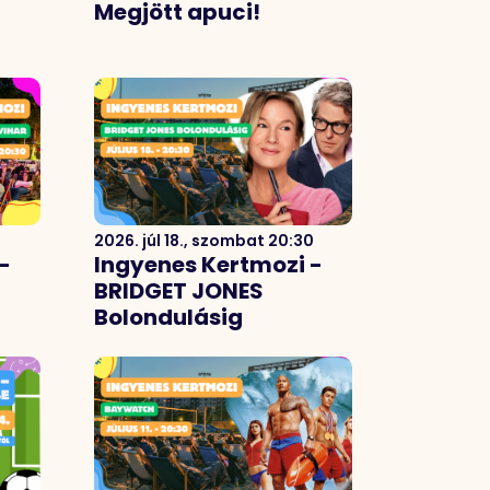
Megjött apuci!
2026. júl 18., szombat 20:30
-
Ingyenes Kertmozi -
BRIDGET JONES
Bolondulásig