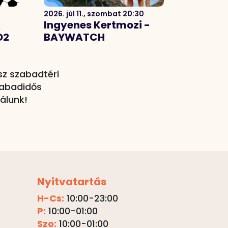
2026. júl 11., szombat 20:30
A
Ingyenes Kertmozi -
D2
BAYWATCH
sz szabadtéri
zabadidős
álunk!
Nyitvatartás
H-Cs:
10:00-23:00
P:
10:00-01:00
Szo:
10:00-01:00