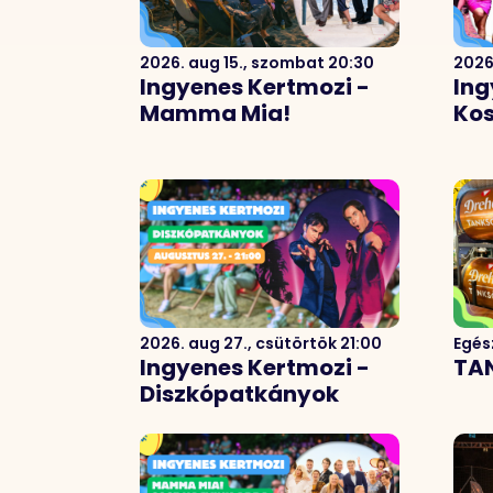
2026. aug 15., szombat 20:30
2026
Ingyenes Kertmozi -
Ing
Mamma Mia!
Kos
2026. aug 27., csütörtök 21:00
Egés
Ingyenes Kertmozi -
TA
Diszkópatkányok