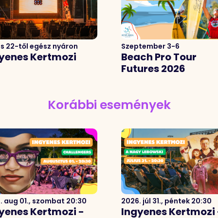
s 22-től egész nyáron
Szeptember 3-6
yenes Kertmozi
Beach Pro Tour
Futures 2026
Korábbi események
. aug 01., szombat 20:30
2026. júl 31., péntek 20:30
yenes Kertmozi -
Ingyenes Kertmozi 