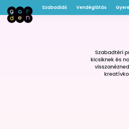
Szabadidő
Vendéglátás
Gyer
Szabadtéri 
kicsiknek és 
visszanézned 
kreatívko