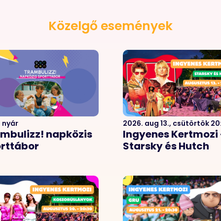
Közelgő események
 nyár
2026. aug 13., csütörtök 20
mbulizz! napközis
Ingyenes Kertmozi 
rttábor
Starsky és Hutch