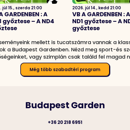
 júl 15., szerda 21:00
2026. júl 14., kedd 21:00
A GARDENBEN : A
VB A GARDENBEN : 
 győztese – A ND4
ND1 győztese – A N
ztese
győztese
seményeink mellett is tucatszámra vannak a klas
k a Budapest Gardenben. Nézd meg sport-és s
őségeinket, vagy szimplán csak találd fel magad n
Még több szabadtéri program
Budapest Garden
+36 20 218 6951