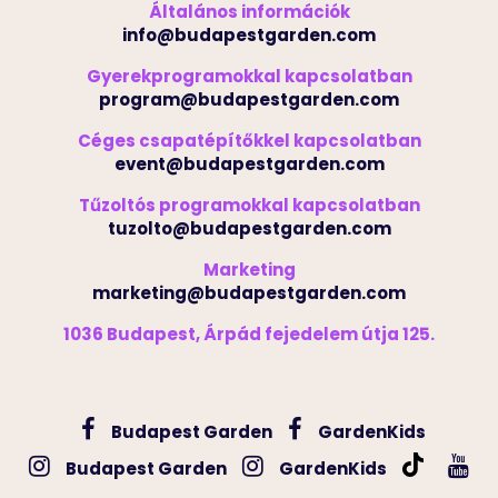
Általános információk
info@budapestgarden.com
Gyerekprogramokkal kapcsolatban
program@budapestgarden.com
Céges csapatépítőkkel kapcsolatban
event@budapestgarden.com
Tűzoltós programokkal kapcsolatban
tuzolto@budapestgarden.com
Marketing
marketing@budapestgarden.com
1036 Budapest, Árpád fejedelem útja 125.
Budapest Garden
GardenKids
Budapest Garden
GardenKids