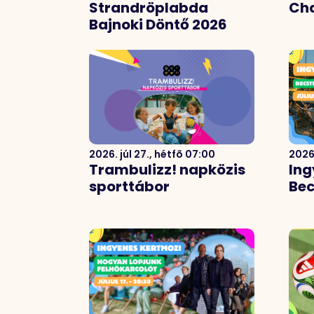
Strandröplabda
Cha
Bajnoki Döntő 2026
2026. júl 27., hétfõ 07:00
2026
Trambulizz! napközis
Ing
sporttábor
Bec